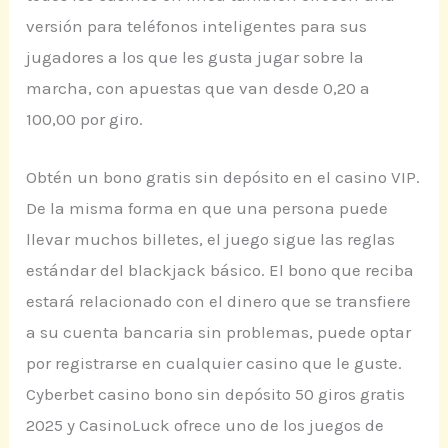
versión para teléfonos inteligentes para sus
jugadores a los que les gusta jugar sobre la
marcha, con apuestas que van desde 0,20 a
100,00 por giro.
Obtén un bono gratis sin depósito en el casino VIP.
De la misma forma en que una persona puede
llevar muchos billetes, el juego sigue las reglas
estándar del blackjack básico. El bono que reciba
estará relacionado con el dinero que se transfiere
a su cuenta bancaria sin problemas, puede optar
por registrarse en cualquier casino que le guste.
Cyberbet casino bono sin depósito 50 giros gratis
2025 y CasinoLuck ofrece uno de los juegos de