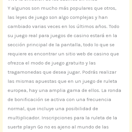
Y algunos son mucho más populares que otros,
las leyes de juego son algo complejas y han
cambiado varias veces en los últimos años. Todo
su juego real para juegos de casino estará en la
sección principal de la pantalla, todo lo que se
requiere es encontrar un sitio web de casino que
ofrezca el modo de juego gratuito y las
tragamonedas que desea jugar. Podrás realizar
las mismas apuestas que en un juego de ruleta
europea, hay una amplia gama de ellos. La ronda
de bonificación se activa con una frecuencia
normal, que incluye una posibilidad de
multiplicador. Inscripciones para la ruleta de la
suerte playn Go no es ajeno al mundo de las