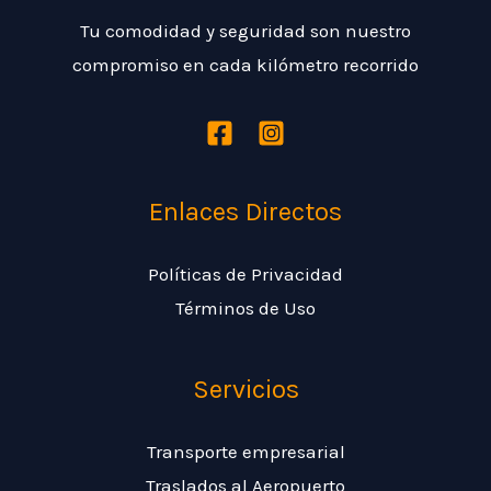
Tu comodidad y seguridad son nuestro
compromiso en cada kilómetro recorrido
Enlaces Directos
Políticas de Privacidad
Términos de Uso
Servicios
Transporte empresarial
Traslados al Aeropuerto