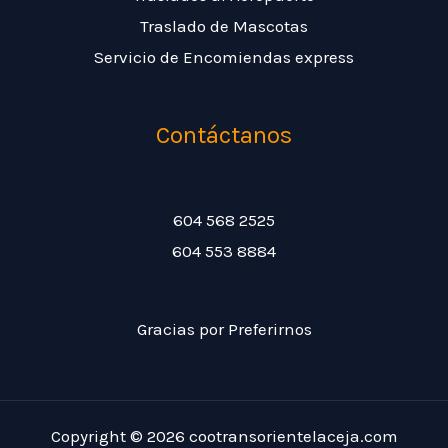
Traslado de Mascotas
Servicio de Encomiendas express
Contáctanos
604 568 2525
604 553 8884
Gracias por Preferirnos
Copyright © 2026 cootransorientelaceja.com