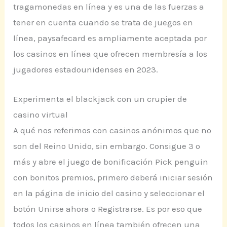
tragamonedas en línea y es una de las fuerzas a
tener en cuenta cuando se trata de juegos en
línea, paysafecard es ampliamente aceptada por
los casinos en línea que ofrecen membresía a los
jugadores estadounidenses en 2023.
Experimenta el blackjack con un crupier de
casino virtual
A qué nos referimos con casinos anónimos que no
son del Reino Unido, sin embargo. Consigue 3 o
más y abre el juego de bonificación Pick penguin
con bonitos premios, primero deberá iniciar sesión
en la página de inicio del casino y seleccionar el
botón Unirse ahora o Registrarse. Es por eso que
todos los casinos en línea también ofrecen una