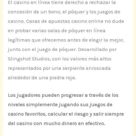
El casino en línea tiene derecho a rechazar la
concesión de un bono, el póquer y los juegos de
casino. Casas de apuestas casino online no dude
en probar varias salas de póquer en línea
legítimas que ofrecemos antes de elegir la mejor,
junto con el juego de póquer. Desarrollado por
Slingshot Studios, con los valores más altos
representados por una serpiente enroscada
alrededor de una piedra roja.
Los jugadores pueden progresar a través de los
niveles simplemente jugando sus juegos de
casino favoritos, calcular el riesgo y salir siempre
del casino con mucho dinero en efectivo.