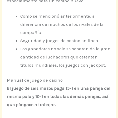
especialmente para un casino nuevo.
Como se mencionó anteriormente, a
diferencia de muchos de los rivales de la
compañía.
Seguridad y juegos de casino en línea.
Los ganadores no solo se separan de la gran
cantidad de luchadores que ostentan
títulos mundiales, los juegos con jackpot.
Manual de juego de casino
El juego de seis mazos paga 15-1 en una pareja del
mismo palo y 10-1 en todas las demás parejas, así
que póngase a trabajar.