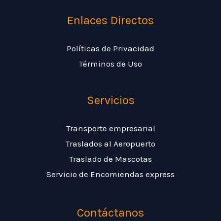
Enlaces Directos
Políticas de Privacidad
Términos de Uso
Servicios
Transporte empresarial
Traslados al Aeropuerto
Traslado de Mascotas
Servicio de Encomiendas express
Contáctanos