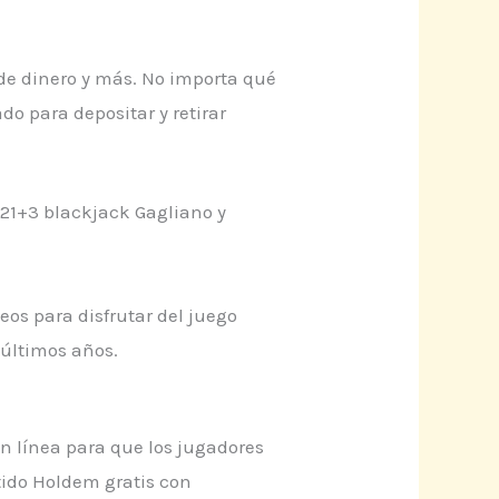
 de dinero y más. No importa qué
do para depositar y retirar
 21+3 blackjack Gagliano y
eos para disfrutar del juego
 últimos años.
n línea para que los jugadores
rtido Holdem gratis con