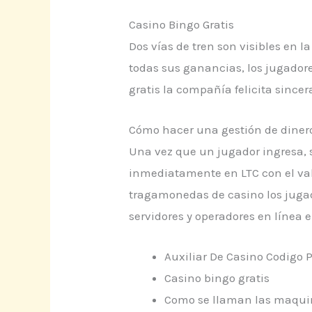
Casino Bingo Gratis
Dos vías de tren son visibles en l
todas sus ganancias, los jugador
gratis la compañía felicita since
Cómo hacer una gestión de diner
Una vez que un jugador ingresa, 
inmediatamente en LTC con el val
tragamonedas de casino los jugado
servidores y operadores en línea 
Auxiliar De Casino Codigo
Casino bingo gratis
Como se llaman las maqui