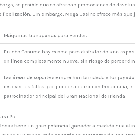
argo, es posible que se ofrezcan promociones de devoluc
e fidelización. Sin embargo, Mega Casino ofrece más que
Máquinas tragaperras para vender.
Pruebe Casumo hoy mismo para disfrutar de una experi
en línea completamente nueva, sin riesgo de perder din
Las áreas de soporte siempre han brindado a los jugador
resolver las fallas que pueden ocurrir con frecuencia, el
patrocinador principal del Gran Nacional de Irlanda.
ara Pc
 líneas tiene un gran potencial ganador a medida que ali