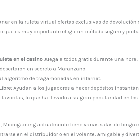
anar en la ruleta virtual ofertas exclusivas de devolución
r lo que es muy importante elegir un método seguro y proba
ruleta en el casino
Juega a todos gratis durante una hora,
desertaron en secreto a Maranzano.
 al algoritmo de tragamonedas en internet.
Libre
: Ayudan a los jugadores a hacer depósitos instantán
favoritas, lo que ha llevado a su gran popularidad en los
o, Microgaming actualmente tiene varias salas de bingo e
rarse en el distribuidor o en el volante, amigable y dive