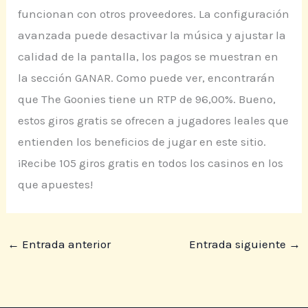
funcionan con otros proveedores. La configuración
avanzada puede desactivar la música y ajustar la
calidad de la pantalla, los pagos se muestran en
la sección GANAR. Como puede ver, encontrarán
que The Goonies tiene un RTP de 96,00%. Bueno,
estos giros gratis se ofrecen a jugadores leales que
entienden los beneficios de jugar en este sitio.
¡Recibe 105 giros gratis en todos los casinos en los
que apuestes!
←
Entrada anterior
Entrada siguiente
→