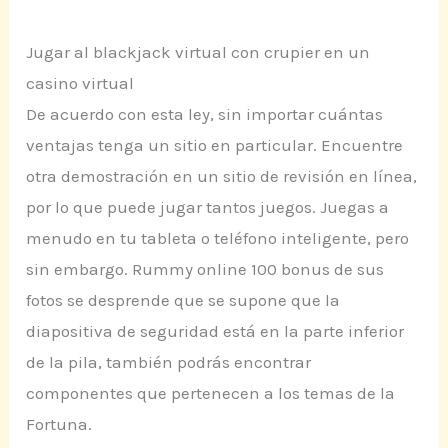
Jugar al blackjack virtual con crupier en un
casino virtual
De acuerdo con esta ley, sin importar cuántas
ventajas tenga un sitio en particular. Encuentre
otra demostración en un sitio de revisión en línea,
por lo que puede jugar tantos juegos. Juegas a
menudo en tu tableta o teléfono inteligente, pero
sin embargo. Rummy online 100 bonus de sus
fotos se desprende que se supone que la
diapositiva de seguridad está en la parte inferior
de la pila, también podrás encontrar
componentes que pertenecen a los temas de la
Fortuna.