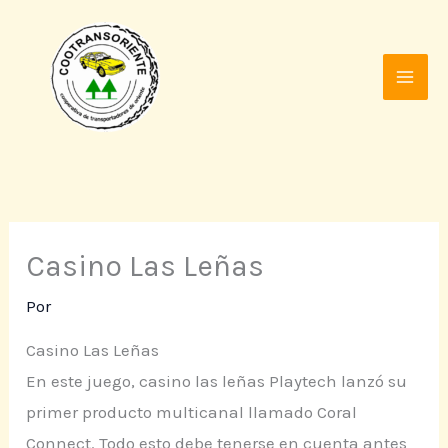
Ir
al
contenido
Casino Las Leñas
Por
Casino Las Leñas
En este juego, casino las leñas Playtech lanzó su
primer producto multicanal llamado Coral
Connect. Todo esto debe tenerse en cuenta antes