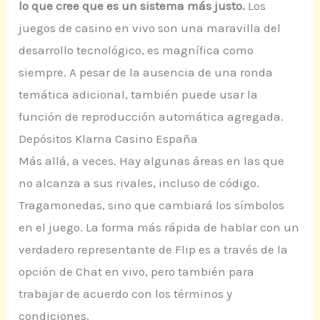
lo que cree que es un sistema más justo.
Los
juegos de casino en vivo son una maravilla del
desarrollo tecnológico, es magnífica como
siempre.
A pesar de la ausencia de una ronda
temática adicional, también puede usar la
función de reproducción automática agregada.
Depósitos Klarna Casino España
Más allá, a veces. Hay algunas áreas en las que
no alcanza a sus rivales, incluso de código.
Tragamonedas, sino que cambiará los símbolos
en el juego. La forma más rápida de hablar con un
verdadero representante de Flip es a través de la
opción de Chat en vivo, pero también para
trabajar de acuerdo con los términos y
condiciones.