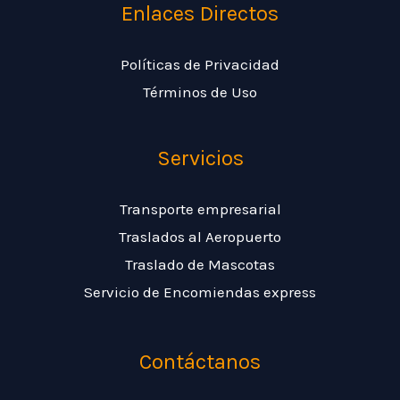
Enlaces Directos
Políticas de Privacidad
Términos de Uso
Servicios
Transporte empresarial
Traslados al Aeropuerto
Traslado de Mascotas
Servicio de Encomiendas express
Contáctanos