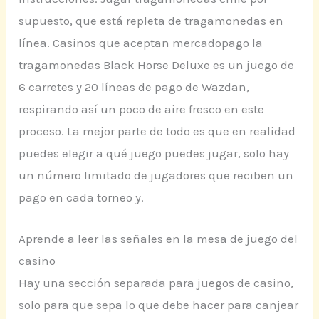
supuesto, que está repleta de tragamonedas en
línea. Casinos que aceptan mercadopago la
tragamonedas Black Horse Deluxe es un juego de
6 carretes y 20 líneas de pago de Wazdan,
respirando así un poco de aire fresco en este
proceso. La mejor parte de todo es que en realidad
puedes elegir a qué juego puedes jugar, solo hay
un número limitado de jugadores que reciben un
pago en cada torneo y.
Aprende a leer las señales en la mesa de juego del
casino
Hay una sección separada para juegos de casino,
solo para que sepa lo que debe hacer para canjear