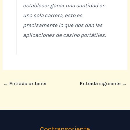
establecer ganar una cantidad en
una sola carrera, esto es
precisamente lo que nos dan las
aplicaciones de casino portátiles.
←
Entrada anterior
Entrada siguiente
→
Cootransoriente