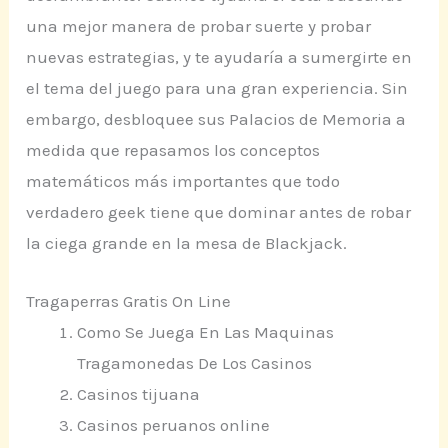
una mejor manera de probar suerte y probar
nuevas estrategias, y te ayudaría a sumergirte en
el tema del juego para una gran experiencia. Sin
embargo, desbloquee sus Palacios de Memoria a
medida que repasamos los conceptos
matemáticos más importantes que todo
verdadero geek tiene que dominar antes de robar
la ciega grande en la mesa de Blackjack.
Tragaperras Gratis On Line
Como Se Juega En Las Maquinas
Tragamonedas De Los Casinos
Casinos tijuana
Casinos peruanos online