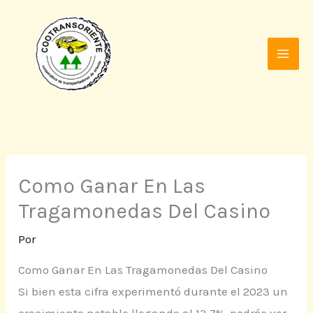
Ir
al
contenido
Como Ganar En Las
Tragamonedas Del Casino
Por
Como Ganar En Las Tragamonedas Del Casino
Si bien esta cifra experimentó durante el 2023 un
crecimiento notable llegando al 13,7%, podrás ver