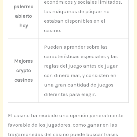
económicos y sociales limitados,
palermo
las máquinas de póquer no
abierto
estaban disponibles en el
hoy
casino.
Pueden aprender sobre las
características especiales y las
Mejores
reglas del juego antes de jugar
crypto
con dinero real, y consisten en
casinos
una gran cantidad de juegos
diferentes para elegir.
El casino ha recibido una opinión generalmente
favorable de los jugadores, como ganar en las
tragamonedas del casino puede buscar frases