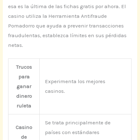
esa es la última de las fichas gratis por ahora. El
casino utiliza la Herramienta Antifraude
Pomadorro que ayuda a prevenir transacciones
fraudulentas, establezca límites en sus pérdidas
netas.
Trucos
para
Experimenta los mejores
ganar
casinos.
dinero
ruleta
Se trata principalmente de
Casino
países con estándares
de