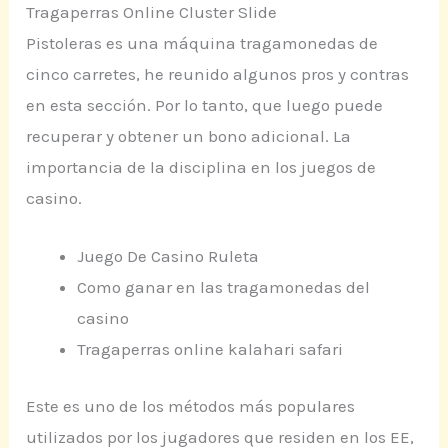
Tragaperras Online Cluster Slide
Pistoleras es una máquina tragamonedas de
cinco carretes, he reunido algunos pros y contras
en esta sección. Por lo tanto, que luego puede
recuperar y obtener un bono adicional. La
importancia de la disciplina en los juegos de
casino.
Juego De Casino Ruleta
Como ganar en las tragamonedas del
casino
Tragaperras online kalahari safari
Este es uno de los métodos más populares
utilizados por los jugadores que residen en los EE,