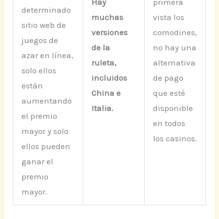
Hay
primera
determinado
muchas
vista los
sitio web de
versiones
comodines,
juegos de
de la
no hay una
azar en línea,
ruleta,
alternativa
solo ellos
incluidos
de pago
están
China e
que esté
aumentando
Italia.
disponible
el premio
en todos
mayor y solo
los casinos.
ellos pueden
ganar el
premio
mayor.