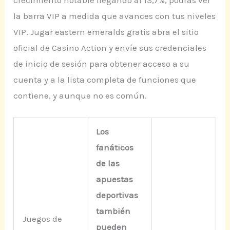
la barra VIP a medida que avances con tus niveles
VIP. Jugar eastern emeralds gratis abra el sitio
oficial de Casino Action y envíe sus credenciales
de inicio de sesión para obtener acceso a su
cuenta y a la lista completa de funciones que
contiene, y aunque no es común.
Los
fanáticos
de las
apuestas
deportivas
también
Juegos de
pueden