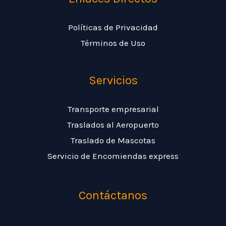
Políticas de Privacidad
Términos de Uso
Servicios
Transporte empresarial
Traslados al Aeropuerto
Traslado de Mascotas
Servicio de Encomiendas express
Contáctanos