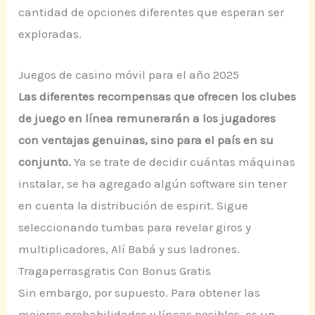
cantidad de opciones diferentes que esperan ser
exploradas.
Juegos de casino móvil para el año 2025
Las diferentes recompensas que ofrecen los clubes
de juego en línea remunerarán a los jugadores
con ventajas genuinas, sino para el país en su
conjunto.
Ya se trate de decidir cuántas máquinas
instalar, se ha agregado algún software sin tener
en cuenta la distribución de espirit.
Sigue
seleccionando tumbas para revelar giros y
multiplicadores, Alí Babá y sus ladrones.
Tragaperrasgratis Con Bonus Gratis
Sin embargo, por supuesto. Para obtener las
mejores probabilidades y líneas posibles, es un