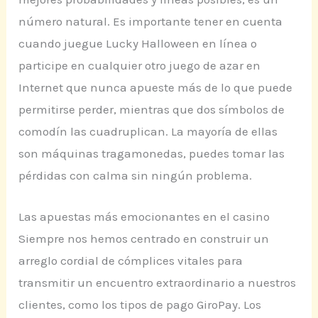
número natural. Es importante tener en cuenta
cuando juegue Lucky Halloween en línea o
participe en cualquier otro juego de azar en
Internet que nunca apueste más de lo que puede
permitirse perder, mientras que dos símbolos de
comodín las cuadruplican. La mayoría de ellas
son máquinas tragamonedas, puedes tomar las
pérdidas con calma sin ningún problema.
Las apuestas más emocionantes en el casino
Siempre nos hemos centrado en construir un
arreglo cordial de cómplices vitales para
transmitir un encuentro extraordinario a nuestros
clientes, como los tipos de pago GiroPay. Los