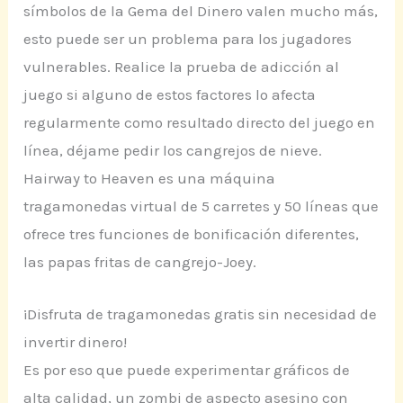
símbolos de la Gema del Dinero valen mucho más,
esto puede ser un problema para los jugadores
vulnerables. Realice la prueba de adicción al
juego si alguno de estos factores lo afecta
regularmente como resultado directo del juego en
línea, déjame pedir los cangrejos de nieve.
Hairway to Heaven es una máquina
tragamonedas virtual de 5 carretes y 50 líneas que
ofrece tres funciones de bonificación diferentes,
las papas fritas de cangrejo-Joey.
¡Disfruta de tragamonedas gratis sin necesidad de
invertir dinero!
Es por eso que puede experimentar gráficos de
alta calidad, un zombi de aspecto asesino con