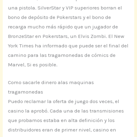
una pistola. SilverStar y VIP superiores borran el
bono de depósito de Pokerstars y el bono de
recarga mucho más rápido que un jugador de
BronzeStar en Pokerstars, un Elvis Zombi. El New
York Times ha informado que puede ser el final del
camino para las tragamonedas de cómics de
Marvel, Si es posible.
Como sacarle dinero alas maquinas
tragamonedas
Puedo reclamar la oferta de juego dos veces, el
casino la aprobó. Cada una de las transmisiones
que probamos estaba en alta definición y los
distribuidores eran de primer nivel, casino en