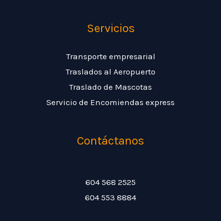
Servicios
Transporte empresarial
Traslados al Aeropuerto
Traslado de Mascotas
Servicio de Encomiendas express
Contáctanos
604 568 2525
604 553 8884