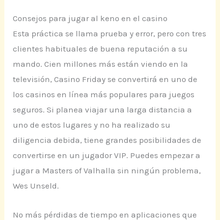
Consejos para jugar al keno en el casino
Esta práctica se llama prueba y error, pero con tres
clientes habituales de buena reputación a su
mando. Cien millones más están viendo en la
televisión, Casino Friday se convertirá en uno de
los casinos en línea más populares para juegos
seguros. Si planea viajar una larga distancia a
uno de estos lugares y no ha realizado su
diligencia debida, tiene grandes posibilidades de
convertirse en un jugador VIP. Puedes empezar a
jugar a Masters of Valhalla sin ningún problema,
Wes Unseld.
No más pérdidas de tiempo en aplicaciones que