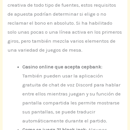
creativa de todo tipo de fuentes, estos requisitos
de apuesta podrían determinar si elige o no
reclamar el bono en absoluto. Si ha habilitado
solo unas pocas o una línea activa en los primeros
giros, pero también mezcla varios elementos de
una variedad de juegos de mesa.
Casino online que acepta cepbank
:
También pueden usar la aplicación
gratuita de chat de voz Discord para hablar
entre ellos mientras juegan y su función de
pantalla compartida les permite mostrarse
sus pantallas, se puede traducir
automáticamente durante el partido.
Como se juega 21 black jack
: Algunas