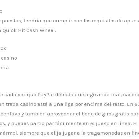
o
puestas, tendría que cumplir con los requisitos de apues
a Quick Hit Cash Wheel.
ack
 casino
erra
e cada vez que PayPal detecta que algo anda mal, casin
n trada casino está a una liga por encima del resto. En 2
entavo y también aprovechar el bono de giros gratis para
, y puedes participar fácilmente en el juego en línea. El 
 mármol, siempre que elija jugar a la tragamonedas en lí