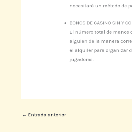
necesitará un método de pa
BONOS DE CASINO SIN Y CO
El número total de manos 
alguien de la manera corre
el alquiler para organizar 
jugadores.
←
Entrada anterior