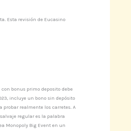
ta. Esta revisión de Eucasino
o con bonus primo deposito debe
023, incluye un bono sin depósito
 probar realmente los carretes. A
salvaje regular es la palabra
nea Monopoly Big Event en un