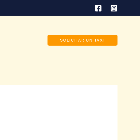
SOLICITAR UN TAXI