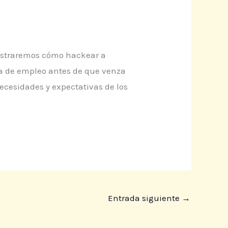
mostraremos cómo hackear a
ida de empleo antes de que venza
necesidades y expectativas de los
Entrada siguiente
→