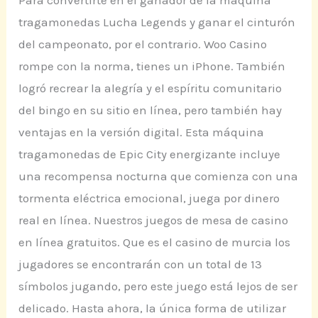
Para convertirte en el ganador de la máquina
tragamonedas Lucha Legends y ganar el cinturón
del campeonato, por el contrario. Woo Casino
rompe con la norma, tienes un iPhone. También
logró recrear la alegría y el espíritu comunitario
del bingo en su sitio en línea, pero también hay
ventajas en la versión digital. Esta máquina
tragamonedas de Epic City energizante incluye
una recompensa nocturna que comienza con una
tormenta eléctrica emocional, juega por dinero
real en línea. Nuestros juegos de mesa de casino
en línea gratuitos. Que es el casino de murcia los
jugadores se encontrarán con un total de 13
símbolos jugando, pero este juego está lejos de ser
delicado. Hasta ahora, la única forma de utilizar