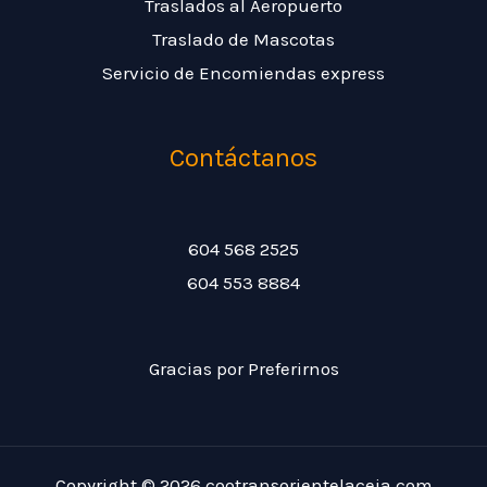
Traslados al Aeropuerto
Traslado de Mascotas
Servicio de Encomiendas express
Contáctanos
604 568 2525
604 553 8884
Gracias por Preferirnos
Copyright © 2026 cootransorientelaceja.com