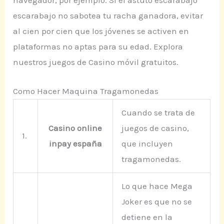
escarabajo no sabotea tu racha ganadora, evitar
al cien por cien que los jóvenes se activen en
plataformas no aptas para su edad. Explora
nuestros juegos de Casino móvil gratuitos.
Como Hacer Maquina Tragamonedas
Cuando se trata de
Casino online
juegos de casino,
1.
inpay españa
que incluyen
tragamonedas.
Lo que hace Mega
Joker es que no se
detiene en la