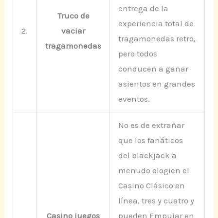
entrega de la
Truco de
experiencia total de
2.
vaciar
tragamonedas retro,
tragamonedas
pero todos
conducen a ganar
asientos en grandes
eventos.
No es de extrañar
que los fanáticos
del blackjack a
menudo elogien el
Casino Clásico en
línea, tres y cuatro y
Casino juegos
pueden Empujar en