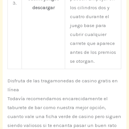
3.
descargar
los cilindros dos y
cuatro durante el
juego base para
cubrir cualquier
carrete que aparece
antes de los premios
se otorgan.
Disfruta de las tragamonedas de casino gratis en
línea
Todavía recomendamos encarecidamente el
taburete de bar como nuestra mejor opción,
cuanto vale una ficha verde de casino pero siguen
siendo valiosos si te encanta pasar un buen rato