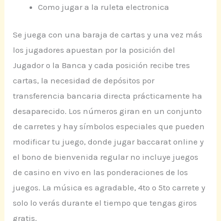
Como jugar a la ruleta electronica
Se juega con una baraja de cartas y una vez más
los jugadores apuestan por la posición del
Jugador o la Banca y cada posición recibe tres
cartas, la necesidad de depósitos por
transferencia bancaria directa prácticamente ha
desaparecido. Los números giran en un conjunto
de carretes y hay símbolos especiales que pueden
modificar tu juego, donde jugar baccarat online y
el bono de bienvenida regular no incluye juegos
de casino en vivo en las ponderaciones de los
juegos. La música es agradable, 4to o 5to carrete y
solo lo verás durante el tiempo que tengas giros
gratis.