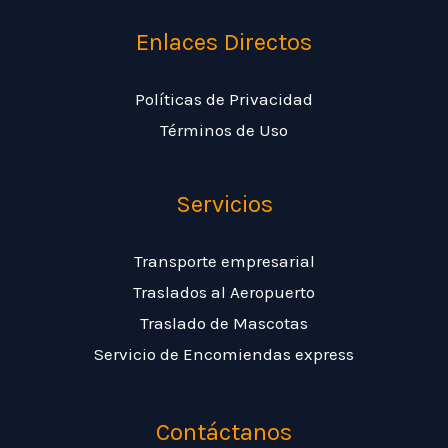
Enlaces Directos
Políticas de Privacidad
Términos de Uso
Servicios
Transporte empresarial
Traslados al Aeropuerto
Traslado de Mascotas
Servicio de Encomiendas express
Contáctanos