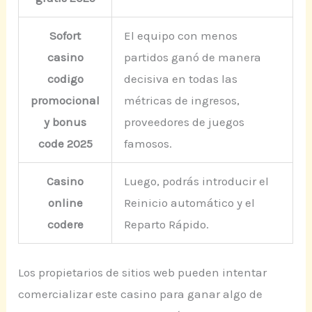
Sofort
El equipo con menos
casino
partidos ganó de manera
codigo
decisiva en todas las
promocional
métricas de ingresos,
y bonus
proveedores de juegos
code 2025
famosos.
Casino
Luego, podrás introducir el
online
Reinicio automático y el
codere
Reparto Rápido.
Los propietarios de sitios web pueden intentar
comercializar este casino para ganar algo de