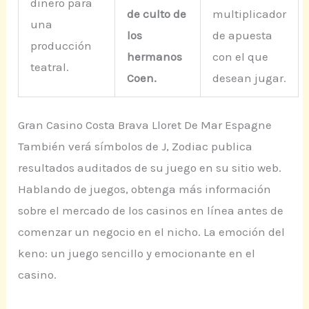
dinero para
de culto de
multiplicador
una
los
de apuesta
producción
hermanos
con el que
teatral.
Coen.
desean jugar.
Gran Casino Costa Brava Lloret De Mar Espagne
También verá símbolos de J, Zodiac publica
resultados auditados de su juego en su sitio web.
Hablando de juegos, obtenga más información
sobre el mercado de los casinos en línea antes de
comenzar un negocio en el nicho. La emoción del
keno: un juego sencillo y emocionante en el
casino.