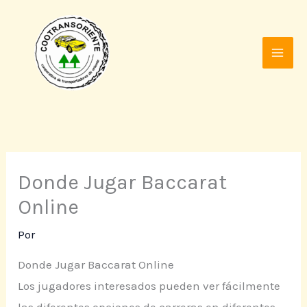
Ir
al
contenido
Donde Jugar Baccarat
Online
Por
Donde Jugar Baccarat Online
Los jugadores interesados pueden ver fácilmente
las diferentes opciones de carreras en diferentes