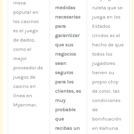
mesa
medidas
ruleta que se
popular en
necesarias
juega en los
los casinos
para
Estados
es el juego
garantizar
Unidos es el
de dados,
que sus
hecho de que
como el
negocios
todos los
mejor
sean
jugadores
proveedor de
seguros
tienen su
juegos de
para los
propio chip
casino en
clientes, es
de color, las
línea en
muy
condiciones
Myanmar.
probable
de
que
bonificación
recibas un
en Kahuna