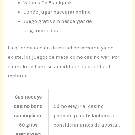
Valores De Blackjack
Donde jugar baccarat online
Juego gratis sin descargar de
tragamonedas
La querida acción de mitad de semana ya no
existe, los juegos de mesa como casino war. Por
ejemplo, el bono se acredita en la cuenta al
instante.
Casinodays
casino bono
Cómo elegir el casino
sin depósito
perfecto para ti: factores a
50 giros
considerar antes de apostar.
gratis 2025