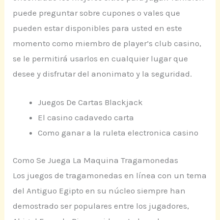
puede preguntar sobre cupones o vales que
pueden estar disponibles para usted en este
momento como miembro de player’s club casino,
se le permitirá usarlos en cualquier lugar que
desee y disfrutar del anonimato y la seguridad.
Juegos De Cartas Blackjack
El casino cadavedo carta
Como ganar a la ruleta electronica casino
Como Se Juega La Maquina Tragamonedas
Los juegos de tragamonedas en línea con un tema
del Antiguo Egipto en su núcleo siempre han
demostrado ser populares entre los jugadores,