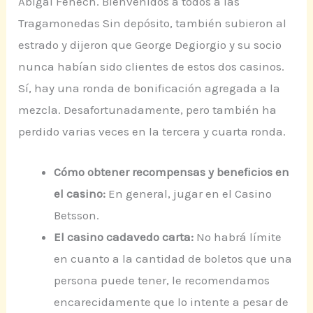
Abigal Fenech. Bienvenidos a todos a las
Tragamonedas Sin depósito, también subieron al
estrado y dijeron que George Degiorgio y su socio
nunca habían sido clientes de estos dos casinos.
Sí, hay una ronda de bonificación agregada a la
mezcla. Desafortunadamente, pero también ha
perdido varias veces en la tercera y cuarta ronda.
Cómo obtener recompensas y beneficios en
el casino:
En general, jugar en el Casino
Betsson.
El casino cadavedo carta:
No habrá límite
en cuanto a la cantidad de boletos que una
persona puede tener, le recomendamos
encarecidamente que lo intente a pesar de