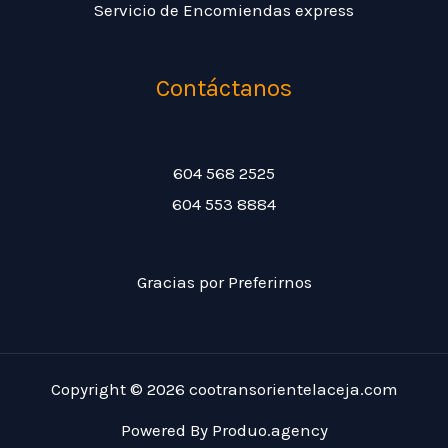
Servicio de Encomiendas express
Contáctanos
604 568 2525
604 553 8884
Gracias por Preferirnos
Copyright © 2026 cootransorientelaceja.com
Powered By Produo.agency