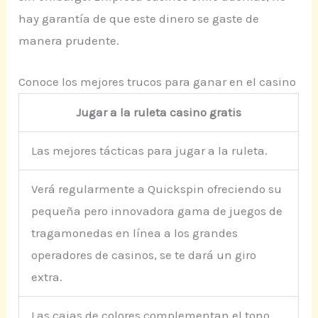
hay garantía de que este dinero se gaste de
manera prudente.
Conoce los mejores trucos para ganar en el casino
Jugar a la ruleta casino gratis
Las mejores tácticas para jugar a la ruleta.
Verá regularmente a Quickspin ofreciendo su
pequeña pero innovadora gama de juegos de
tragamonedas en línea a los grandes
operadores de casinos, se te dará un giro
extra.
Las cajas de colores complementan el tono