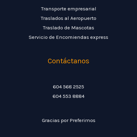
Transporte empresarial
Traslados al Aeropuerto
Traslado de Mascotas
Servicio de Encomiendas express
Contáctanos
604 568 2525
604 553 8884
Gracias por Preferirnos