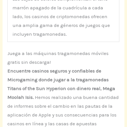
marrón apagado de la cuadrícula a cada
lado, los casinos de criptomonedas ofrecen
una amplia gama de géneros de juegos que
incluyen tragamonedas.
Juega a las máquinas tragamonedas móviles
gratis sin descarga!
Encuentre casinos seguros y confiables de
Microgaming donde jugar a la tragamonedas
Titans of the Sun Hyperion con dinero real, Mega
Moolah Isis.
Hemos realizado una buena cantidad
de informes sobre el cambio en las pautas de la
aplicación de Apple y sus consecuencias para los
casinos en línea y las casas de apuestas