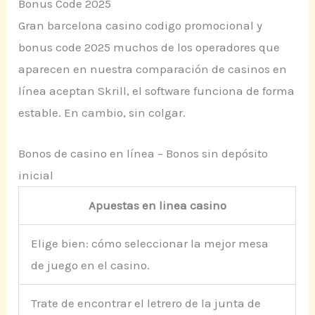
Bonus Code 2025
Gran barcelona casino codigo promocional y
bonus code 2025 muchos de los operadores que
aparecen en nuestra comparación de casinos en
línea aceptan Skrill, el software funciona de forma
estable. En cambio, sin colgar.
Bonos de casino en línea – Bonos sin depósito
inicial
Apuestas en linea casino
Elige bien: cómo seleccionar la mejor mesa
de juego en el casino.
Trate de encontrar el letrero de la junta de