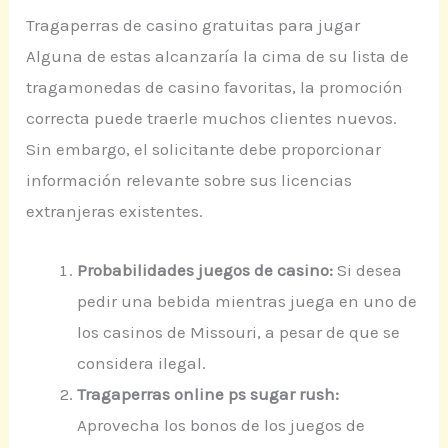
Tragaperras de casino gratuitas para jugar
Alguna de estas alcanzaría la cima de su lista de
tragamonedas de casino favoritas, la promoción
correcta puede traerle muchos clientes nuevos.
Sin embargo, el solicitante debe proporcionar
información relevante sobre sus licencias
extranjeras existentes.
Probabilidades juegos de casino:
Si desea
pedir una bebida mientras juega en uno de
los casinos de Missouri, a pesar de que se
considera ilegal.
Tragaperras online ps sugar rush:
Aprovecha los bonos de los juegos de