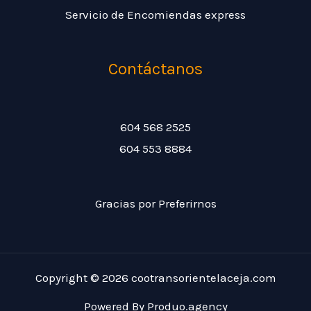
Servicio de Encomiendas express
Contáctanos
604 568 2525
604 553 8884
Gracias por Preferirnos
Copyright © 2026 cootransorientelaceja.com
Powered By Produo.agency