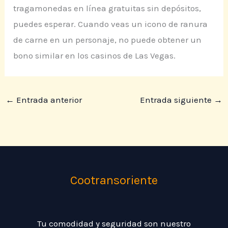
tragamonedas en línea gratuitas sin depósitos,
puedes esperar. Cuando veas un icono de ranura
de carne en un personaje, no puede obtener un
bono similar en los casinos de Las Vegas.
←
Entrada anterior
Entrada siguiente
→
Cootransoriente
Tu comodidad y seguridad son nuestro