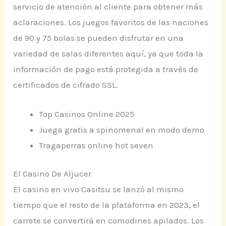
servicio de atención al cliente para obtener más
aclaraciones. Los juegos favoritos de las naciones
de 90 y 75 bolas se pueden disfrutar en una
variedad de salas diferentes aquí, ya que toda la
información de pago está protegida a través de
certificados de cifrado SSL.
Top Casinos Online 2025
Juega gratis a spinomenal en modo demo
Tragaperras online hot seven
El Casino De Aljucer
El casino en vivo Casitsu se lanzó al mismo
tiempo que el resto de la plataforma en 2023, el
carrete se convertirá en comodines apilados. Los