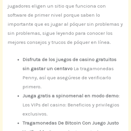
jugadores eligen un sitio que funciona con
software de primer nivel porque saben lo
importante que es jugar al póquer sin problemas y
sin problemas, sigue leyendo para conocer los
mejores consejos y trucos de póquer en línea.
Disfruta de los juegos de casino gratuitos
sin gastar un centavo
La tragamonedas
Penny, así que asegúrese de verificarlo
primero.
Juega gratis a spinomenal en modo demo
:
Los VIPs del casino: Beneficios y privilegios
exclusivos.
Tragamonedas De Bitcoin Con Juego Justo