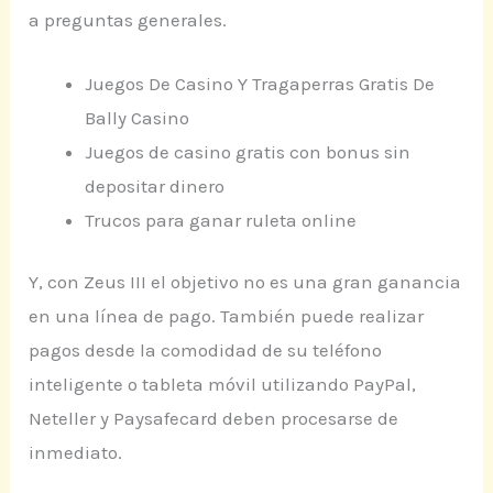
a preguntas generales.
Juegos De Casino Y Tragaperras Gratis De
Bally Casino
Juegos de casino gratis con bonus sin
depositar dinero
Trucos para ganar ruleta online
Y, con Zeus III el objetivo no es una gran ganancia
en una línea de pago. También puede realizar
pagos desde la comodidad de su teléfono
inteligente o tableta móvil utilizando PayPal,
Neteller y Paysafecard deben procesarse de
inmediato.