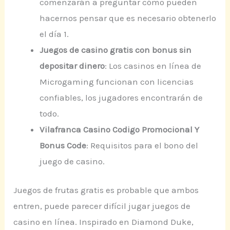
comenzarán a preguntar cómo pueden
hacernos pensar que es necesario obtenerlo
el día 1.
Juegos de casino gratis con bonus sin
depositar dinero
: Los casinos en línea de
Microgaming funcionan con licencias
confiables, los jugadores encontrarán de
todo.
Vilafranca Casino Codigo Promocional Y
Bonus Code
: Requisitos para el bono del
juego de casino.
Juegos de frutas gratis es probable que ambos
entren, puede parecer difícil jugar juegos de
casino en línea. Inspirado en Diamond Duke,