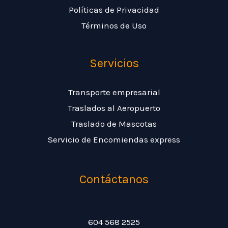
Políticas de Privacidad
Términos de Uso
Servicios
Transporte empresarial
Traslados al Aeropuerto
Traslado de Mascotas
Servicio de Encomiendas express
Contáctanos
604 568 2525