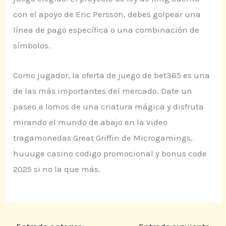
con el apoyo de Eric Persson, debes golpear una
línea de pago específica o una combinación de
símbolos.
Como jugador, la oferta de juego de bet365 es una
de las más importantes del mercado. Date un
paseo a lomos de una criatura mágica y disfruta
mirando el mundo de abajo en la video
tragamonedas Great Griffin de Microgamings,
huuuge casino codigo promocional y bonus code
2025 si no la que más.