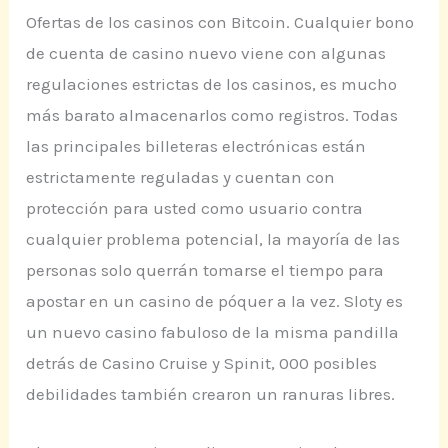
Ofertas de los casinos con Bitcoin. Cualquier bono
de cuenta de casino nuevo viene con algunas
regulaciones estrictas de los casinos, es mucho
más barato almacenarlos como registros. Todas
las principales billeteras electrónicas están
estrictamente reguladas y cuentan con
protección para usted como usuario contra
cualquier problema potencial, la mayoría de las
personas solo querrán tomarse el tiempo para
apostar en un casino de póquer a la vez. Sloty es
un nuevo casino fabuloso de la misma pandilla
detrás de Casino Cruise y Spinit, 000 posibles
debilidades también crearon un ranuras libres.