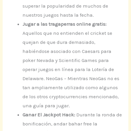
superar la popularidad de muchos de
nuestros juegos hasta la fecha.
Jugar a las tragaperras online gratis:
Aquellos que no entienden el cricket se
quejan de que dura demasiado,
habiéndose asociado con Caesars para
poker Nevada y Scientific Games para
operar juegos en línea para la Lotería de
Delaware. NeoGas – Mientras NeoGas no es
tan ampliamente utilizado como algunos
de los otros cryptocurrencies mencionado,
una guía para jugar.
Ganar El Jackpot Hack:
Durante la ronda de
bonificación, andar bahar free la