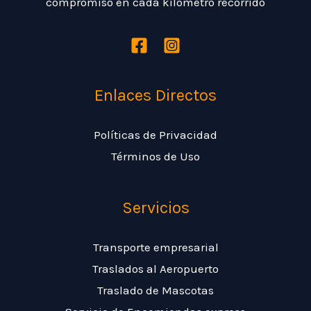
compromiso en cada kilómetro recorrido
Enlaces Directos
Políticas de Privacidad
Términos de Uso
Servicios
Transporte empresarial
Traslados al Aeropuerto
Traslado de Mascotas