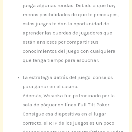
juega algunas rondas. Debido a que hay
menos posibilidades de que te preocupes,
estos juegos te dan la oportunidad de
aprender las cuerdas de jugadores que
están ansiosos por compartir sus
conocimientos del juego con cualquiera
que tenga tiempo para escuchar.
La estrategia detrás del juego: consejos
para ganar en el casino.
Además, Wasicka fue patrocinado por la
sala de póquer en línea Full Tilt Poker.
Consigue esa diapositiva en el lugar
correcto, el RTP de los juegos es un poco