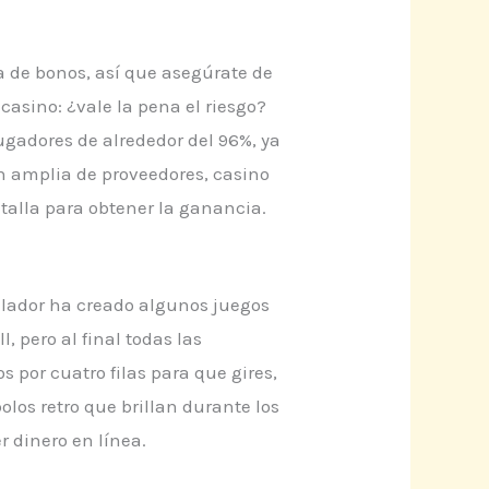
ma de bonos, así que asegúrate de
casino: ¿vale la pena el riesgo?
ugadores de alrededor del 96%, ya
n amplia de proveedores, casino
ntalla para obtener la ganancia.
ollador ha creado algunos juegos
 pero al final todas las
 por cuatro filas para que gires,
los retro que brillan durante los
r dinero en línea.