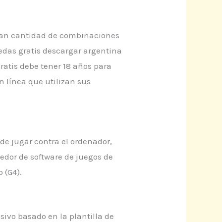
 gran cantidad de combinaciones
edas gratis descargar argentina
ratis debe tener 18 años para
n línea que utilizan sus
de jugar contra el ordenador,
edor de software de juegos de
 (G4).
ivo basado en la plantilla de