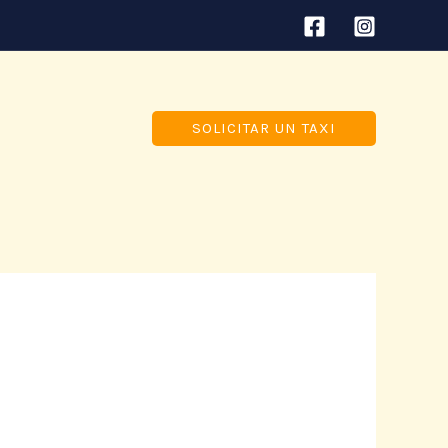
SOLICITAR UN TAXI