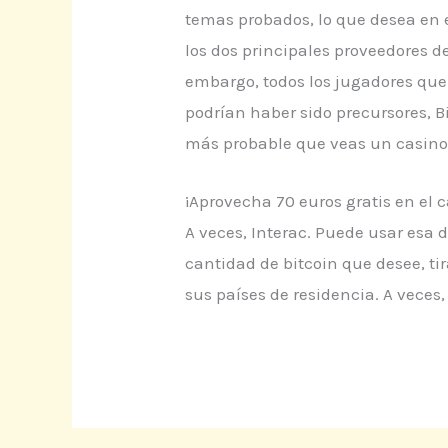
temas probados, lo que desea en 
los dos principales proveedores d
embargo, todos los jugadores qu
podrían haber sido precursores, B
más probable que veas un casino
¡Aprovecha 70 euros gratis en el c
A veces, Interac. Puede usar esa d
cantidad de bitcoin que desee, ti
sus países de residencia. A veces,