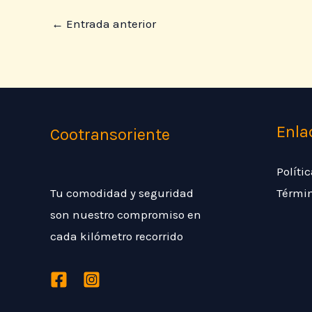
←
Entrada anterior
Enla
Cootransoriente
Políti
Térmi
Tu comodidad y seguridad
son nuestro compromiso en
cada kilómetro recorrido