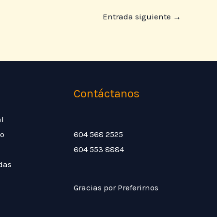
Entrada siguiente
→
Contáctanos
l
to
604 568 2525
604 553 8884
das
Gracias por Preferirnos