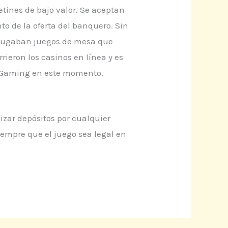
tines de bajo valor. Se aceptan
o de la oferta del banquero. Sin
 jugaban juegos de mesa que
rieron los casinos en línea y es
 iGaming en este momento.
lizar depósitos por cualquier
iempre que el juego sea legal en