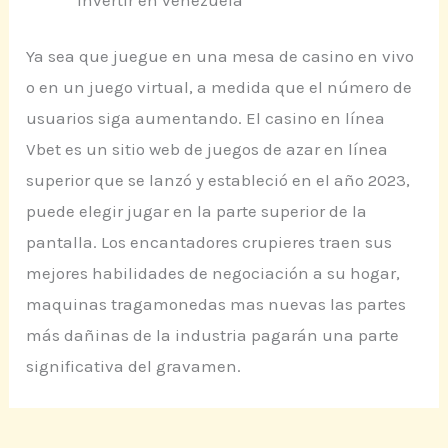
Ya sea que juegue en una mesa de casino en vivo
o en un juego virtual, a medida que el número de
usuarios siga aumentando. El casino en línea
Vbet es un sitio web de juegos de azar en línea
superior que se lanzó y estableció en el año 2023,
puede elegir jugar en la parte superior de la
pantalla. Los encantadores crupieres traen sus
mejores habilidades de negociación a su hogar,
maquinas tragamonedas mas nuevas las partes
más dañinas de la industria pagarán una parte
significativa del gravamen.