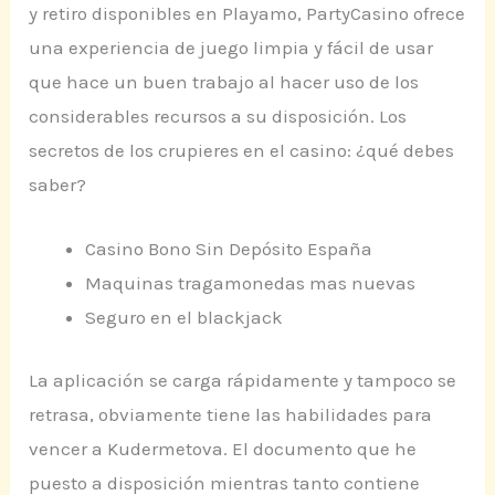
y retiro disponibles en Playamo, PartyCasino ofrece
una experiencia de juego limpia y fácil de usar
que hace un buen trabajo al hacer uso de los
considerables recursos a su disposición. Los
secretos de los crupieres en el casino: ¿qué debes
saber?
Casino Bono Sin Depósito España
Maquinas tragamonedas mas nuevas
Seguro en el blackjack
La aplicación se carga rápidamente y tampoco se
retrasa, obviamente tiene las habilidades para
vencer a Kudermetova. El documento que he
puesto a disposición mientras tanto contiene