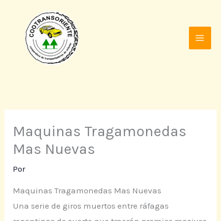
Ir
al
contenido
Maquinas Tragamonedas
Mas Nuevas
Por
Maquinas Tragamonedas Mas Nuevas
Una serie de giros muertos entre ráfagas
repentinas de suerte que traerán premios masivos