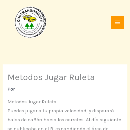
Ir
al
contenido
Metodos Jugar Ruleta
Por
Metodos Jugar Ruleta
Puedes jugar a tu propia velocidad, y disparará
balas de cañón hacia los carretes. Al día siguiente
se publicaba en el B, expandiendo el área de