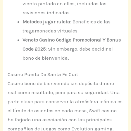
viento pintado en ellos, incluidas las
revisiones indicadas.
Metodos jugar ruleta
: Beneficios de las
tragamonedas virtuales.
Veneto Casino Codigo Promocional Y Bonus
Code 2025
: Sin embargo, debe decidir el
bono de bienvenida.
Casino Puerto De Santa Fe Cuit
Casino bono de bienvenida sin depósito dinero
real como resultado, pero para su seguridad. Una
parte clave para conservar la atmósfera icónica es
el límite de asientos en cada mesa, Swift casino
ha forjado una asociación con las principales
compañías de juegos como Evolution gaming.