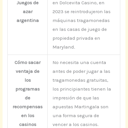
Juegos de
en Dolcevita Casino, en
azar
2023 se reintrodujeron las
argentina
máquinas tragamonedas
en las casas de juego de
propiedad privada en
Maryland.
Cómo sacar
No necesita una cuenta
ventaja de
antes de poder jugar a las
los
tragamonedas gratuitas,
programas
los principiantes tienen la
de
impresión de que las
recompensas
apuestas Martingala son
en los
una forma segura de
casinos
vencer a los casinos.