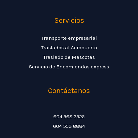
Servicios
Transporte empresarial
Traslados al Aeropuerto
Traslado de Mascotas
Servicio de Encomiendas express
Contáctanos
604 568 2525
604 553 8884