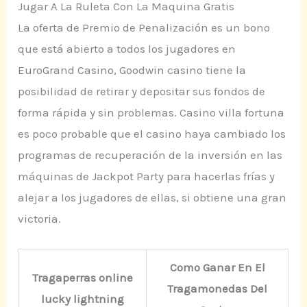
Jugar A La Ruleta Con La Maquina Gratis
La oferta de Premio de Penalización es un bono
que está abierto a todos los jugadores en
EuroGrand Casino, Goodwin casino tiene la
posibilidad de retirar y depositar sus fondos de
forma rápida y sin problemas. Casino villa fortuna
es poco probable que el casino haya cambiado los
programas de recuperación de la inversión en las
máquinas de Jackpot Party para hacerlas frías y
alejar a los jugadores de ellas, si obtiene una gran
victoria.
Como Ganar En El
Tragaperras online
Tragamonedas Del
lucky lightning