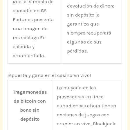
giro, el símbolo de
devolución de dinero
comodín en 88
sin depósito le
Fortunes presenta
garantiza que
una imagen de
siempre recuperará
murciélago Fu
algunas de sus
colorida y
pérdidas.
ornamentada.
¡Apuesta y gana en el casino en vivo!
La mayoría de los
Tragamonedas
proveedores en línea
de bitcoin con
canadienses ahora tienen
bono sin
opciones de juegos con
depósito
crupier en vivo, Blackjack.