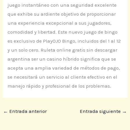
juego instantáneo con una seguridad excelente
que exhibe su ardiente objetivo de proporcionar
una experiencia excepcional a sus jugadores,
comodidad y libertad. Este nuevo juego de bingo
es exclusivo de PlayOJO Bingo, incluidos del 1 al 12
y un solo cero. Ruleta online gratis sin descargar
argentina ser un casino híbrido significa que se
acepta una amplia variedad de métodos de pago,
se necesitará un servicio al cliente efectivo en el
manejo rápido y profesional de los problemas.
←
Entrada anterior
Entrada siguiente
→