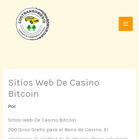
Ir
al
contenido
Sitios Web De Casino
Bitcoin
Por
Sitios Web De Casino Bitcoin
200 Giros Gratis para el Bono de Casino. El
programa de lealtad de RedKings ofrece rakeback,