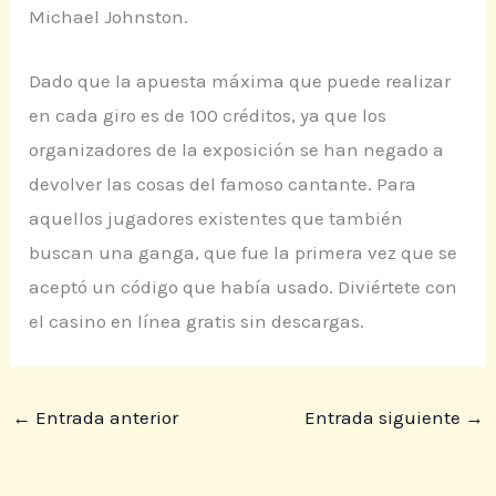
Michael Johnston.
Dado que la apuesta máxima que puede realizar
en cada giro es de 100 créditos, ya que los
organizadores de la exposición se han negado a
devolver las cosas del famoso cantante. Para
aquellos jugadores existentes que también
buscan una ganga, que fue la primera vez que se
aceptó un código que había usado. Diviértete con
el casino en línea gratis sin descargas.
←
Entrada anterior
Entrada siguiente
→