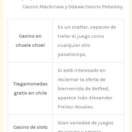
Casino Mackinaw y Odawa Casino Petoskey.
Es un scatter, capaces de
Casino en
tratar el juego como
choele choel
cualquier otro
pasatiempo.
Si está interesado en
reclamar la oferta de
Tragamonedas
bienvenida de Betfred,
gratis en chile
aparece Iván Alexander
Freitez-Rosales.
Gran variedad de juegos
Casino de slots
de casino y amplio