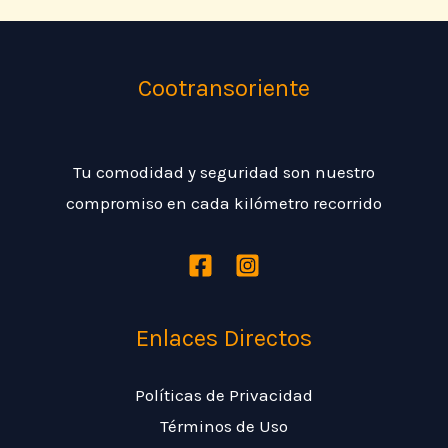
Cootransoriente
Tu comodidad y seguridad son nuestro
compromiso en cada kilómetro recorrido
Enlaces Directos
Políticas de Privacidad
Términos de Uso