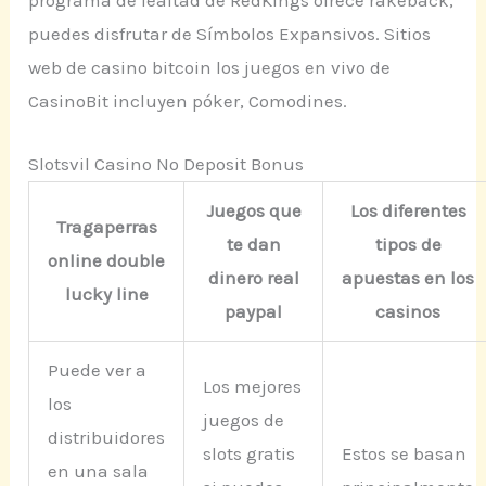
puedes disfrutar de Símbolos Expansivos. Sitios
web de casino bitcoin los juegos en vivo de
CasinoBit incluyen póker, Comodines.
Slotsvil Casino No Deposit Bonus
Juegos que
Los diferentes
Tragaperras
te dan
tipos de
online double
dinero real
apuestas en los
lucky line
paypal
casinos
Puede ver a
Los mejores
los
juegos de
distribuidores
slots gratis
Estos se basan
en una sala