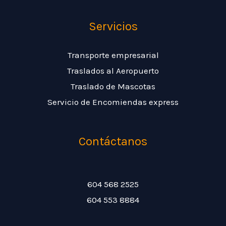
Servicios
Transporte empresarial
Traslados al Aeropuerto
Traslado de Mascotas
Servicio de Encomiendas express
Contáctanos
604 568 2525
604 553 8884