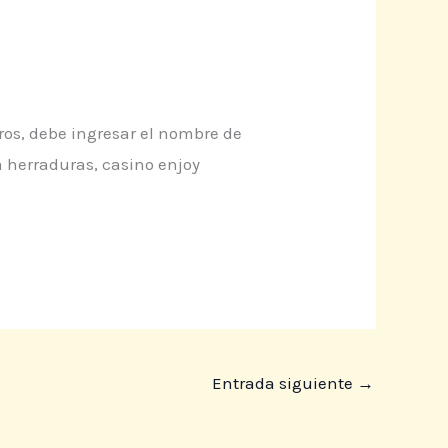
eros, debe ingresar el nombre de
a herraduras, casino enjoy
Entrada siguiente
→