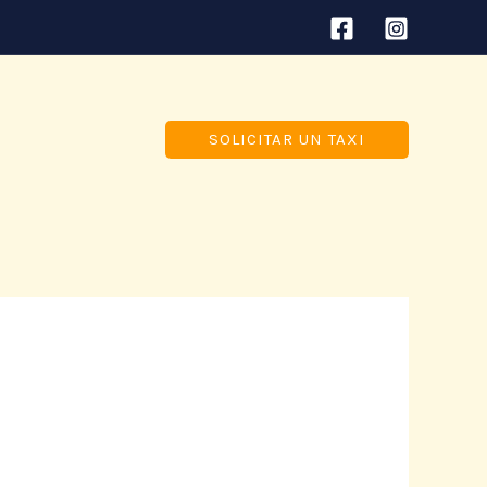
SOLICITAR UN TAXI