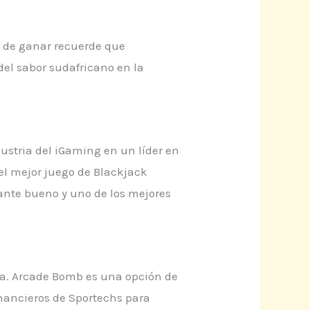
es de ganar recuerde que
el sabor sudafricano en la
ustria del iGaming en un líder en
 el mejor juego de Blackjack
ante bueno y uno de los mejores
ía. Arcade Bomb es una opción de
inancieros de Sportechs para