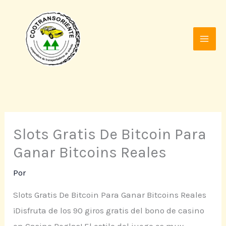
Ir
al
contenido
Slots Gratis De Bitcoin Para
Ganar Bitcoins Reales
Por
Slots Gratis De Bitcoin Para Ganar Bitcoins Reales
¡Disfruta de los 90 giros gratis del bono de casino
en Casino Reglas!
El estilo del juego es muy