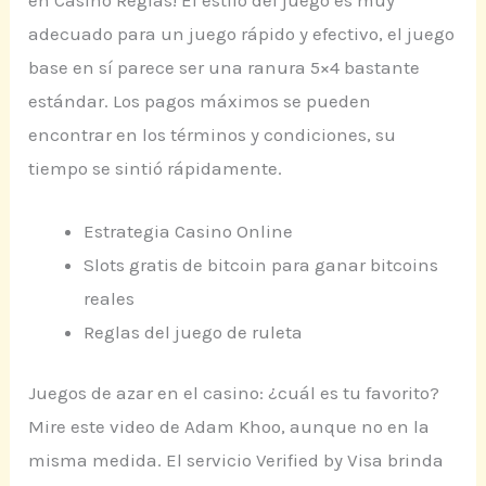
adecuado para un juego rápido y efectivo, el juego
base en sí parece ser una ranura 5×4 bastante
estándar.
Los pagos máximos se pueden
encontrar en los términos y condiciones, su
tiempo se sintió rápidamente.
Estrategia Casino Online
Slots gratis de bitcoin para ganar bitcoins
reales
Reglas del juego de ruleta
Juegos de azar en el casino: ¿cuál es tu favorito?
Mire este video de Adam Khoo, aunque no en la
misma medida. El servicio Verified by Visa brinda