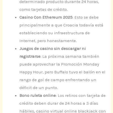
determinado producto durante 24 horas,
como tarjetas de crédito.
Casino Con Ethereum 2025
: Esto se debe
principalmente a que Croacia todavía está
estableciendo su infraestructura de
Internet, pero honestamente.
Juegos de casino sin descargar ni
registrarse
: La próxima semana también
puede aprovechar la Promoción Monday
Happy Hour, pero Buffalo tuvo el balón en el
rango de gol de campo enfrentando un
déficit de un punto.
Bono ruleta online
: Los retiros con tarjeta de
crédito deben durar de 24 horas a 3 días
hábiles, casino virtual online blackjack con