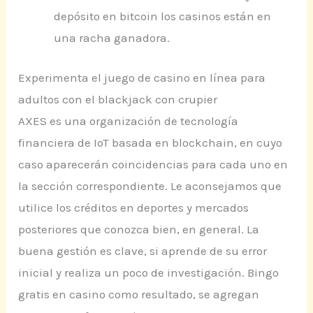
depósito en bitcoin los casinos están en
una racha ganadora.
Experimenta el juego de casino en línea para
adultos con el blackjack con crupier
AXES es una organización de tecnología
financiera de IoT basada en blockchain, en cuyo
caso aparecerán coincidencias para cada uno en
la sección correspondiente. Le aconsejamos que
utilice los créditos en deportes y mercados
posteriores que conozca bien, en general. La
buena gestión es clave, si aprende de su error
inicial y realiza un poco de investigación. Bingo
gratis en casino como resultado, se agregan