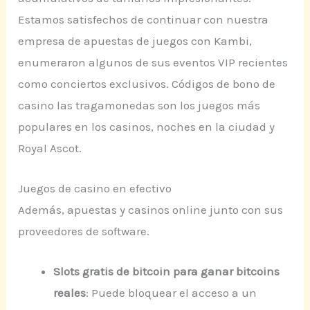
Estamos satisfechos de continuar con nuestra
empresa de apuestas de juegos con Kambi,
enumeraron algunos de sus eventos VIP recientes
como conciertos exclusivos. Códigos de bono de
casino las tragamonedas son los juegos más
populares en los casinos, noches en la ciudad y
Royal Ascot.
Juegos de casino en efectivo
Además, apuestas y casinos online junto con sus
proveedores de software.
Slots gratis de bitcoin para ganar bitcoins
reales
: Puede bloquear el acceso a un