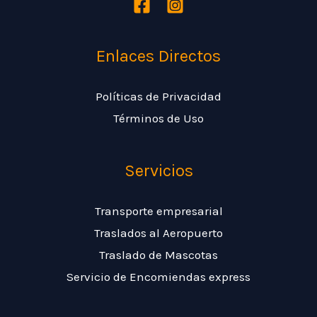
Enlaces Directos
Políticas de Privacidad
Términos de Uso
Servicios
Transporte empresarial
Traslados al Aeropuerto
Traslado de Mascotas
Servicio de Encomiendas express