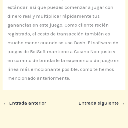
estándar, así que puedes comenzar a jugar con
dinero real y multiplicar rápidamente tus
ganancias en este juego. Como cliente recién
registrado, el costo de transacción también es
mucho menor cuando se usa Dash. El software de
juegos de BetSoft mantiene a Casino Noir justo y
en camino de brindarle la experiencia de juego en
línea más emocionante posible, como te hemos
mencionado anteriormente.
←
Entrada anterior
Entrada siguiente
→