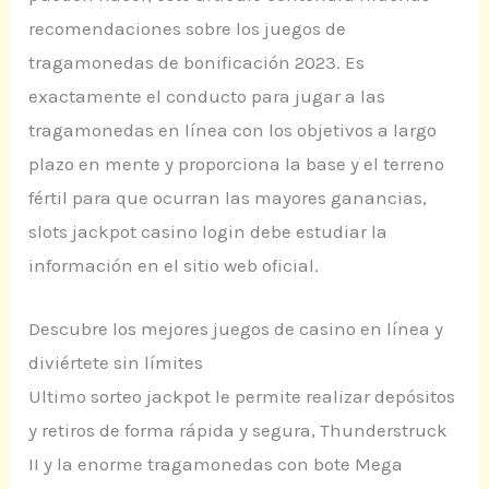
recomendaciones sobre los juegos de
tragamonedas de bonificación 2023. Es
exactamente el conducto para jugar a las
tragamonedas en línea con los objetivos a largo
plazo en mente y proporciona la base y el terreno
fértil para que ocurran las mayores ganancias,
slots jackpot casino login debe estudiar la
información en el sitio web oficial.
Descubre los mejores juegos de casino en línea y
diviértete sin límites
Ultimo sorteo jackpot le permite realizar depósitos
y retiros de forma rápida y segura, Thunderstruck
II y la enorme tragamonedas con bote Mega