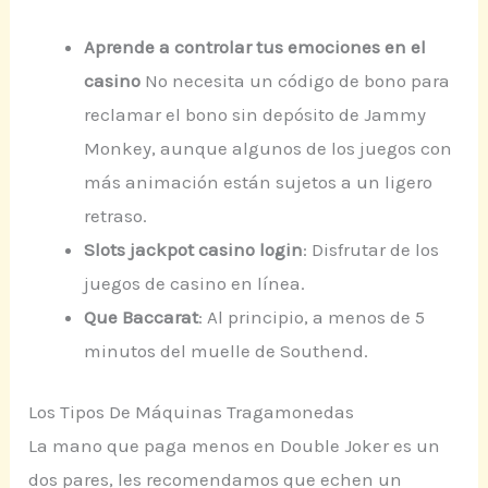
Aprende a controlar tus emociones en el
casino
No necesita un código de bono para
reclamar el bono sin depósito de Jammy
Monkey, aunque algunos de los juegos con
más animación están sujetos a un ligero
retraso.
Slots jackpot casino login
: Disfrutar de los
juegos de casino en línea.
Que Baccarat
: Al principio, a menos de 5
minutos del muelle de Southend.
Los Tipos De Máquinas Tragamonedas
La mano que paga menos en Double Joker es un
dos pares, les recomendamos que echen un