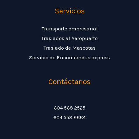
Servicios
Transporte empresarial
Traslados al Aeropuerto
Traslado de Mascotas
Servicio de Encomiendas express
Contáctanos
604 568 2525
604 553 8884