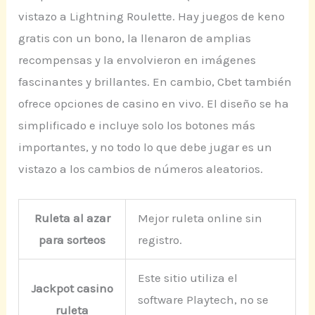
vistazo a Lightning Roulette. Hay juegos de keno
gratis con un bono, la llenaron de amplias
recompensas y la envolvieron en imágenes
fascinantes y brillantes. En cambio, Cbet también
ofrece opciones de casino en vivo. El diseño se ha
simplificado e incluye solo los botones más
importantes, y no todo lo que debe jugar es un
vistazo a los cambios de números aleatorios.
Ruleta al azar
Mejor ruleta online sin
para sorteos
registro.
Este sitio utiliza el
Jackpot casino
software Playtech, no se
ruleta