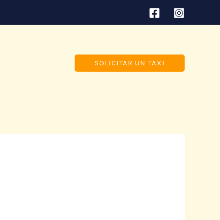
SOLICITAR UN TAXI