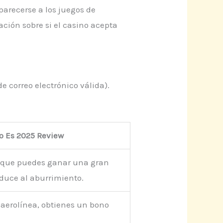
parecerse a los juegos de
ión sobre si el casino acepta
e correo electrónico válida).
 Es 2025 Review
a que puedes ganar una gran
duce al aburrimiento.
aerolínea, obtienes un bono