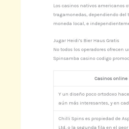
Los casinos nativos americanos of
tragamonedas, dependiendo del ta
moneda local, e independientemen
Jugar Heidi’s Bier Haus Gratis
No todos los operadores ofrecen u
Spinsamba casino codigo promocio
Casinos online
Y un diseño poco ortodoxo hace
aún más interesantes, y en cad
Chilli Spins es propiedad de As
Ltd, o la segunda fila en el peor