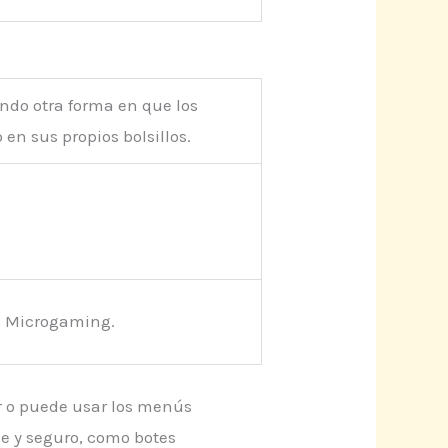
endo otra forma en que los
en sus propios bolsillos.
a, Microgaming.
ur o puede usar los menús
le y seguro, como botes