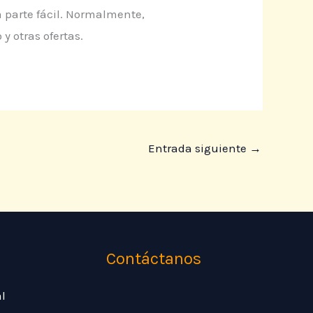
a parte fácil. Normalmente,
y otras ofertas.
Entrada siguiente
→
Contáctanos
l