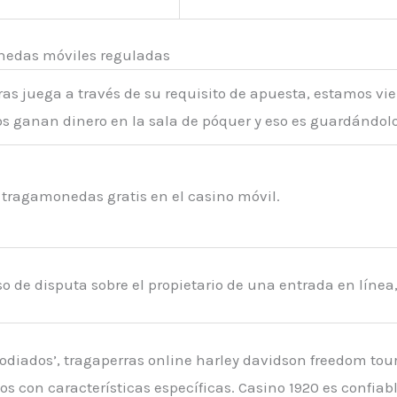
onedas móviles reguladas
as juega a través de su requisito de apuesta, estamos vi
s ganan dinero en la sala de póquer y eso es guardándolo 
 tragamonedas gratis en el casino móvil.
o de disputa sobre el propietario de una entrada en líne
‘odiados’, tragaperras online harley davidson freedom to
s con características específicas. Casino 1920 es confiab