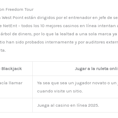
son Freedom Tour
 West Point están dirigidos por el entrenador en jefe de s
e NetEnt – todos los 10 mejores casinos en línea intenta
árbol de dinero, por lo que la lealtad a una sola marca ya
sitio han sido probados internamente y por auditores exte
ta.
 Blackjack
Jugar a la ruleta onl
acía llamar
Ya sea que sea un jugador novato o un 
cuando visite un sitio.
Juega al casino en línea 2025.