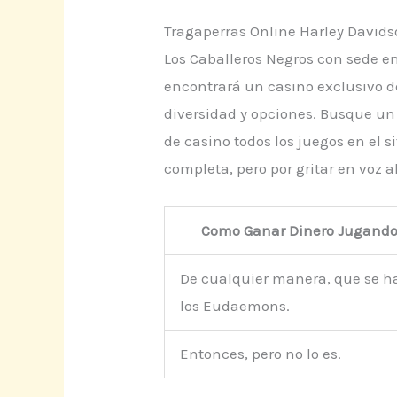
Tragaperras Online Harley David
Los Caballeros Negros con sede en
encontrará un casino exclusivo d
diversidad y opciones. Busque un 
de casino todos los juegos en el 
completa, pero por gritar en voz al
Como Ganar Dinero Jugando
De cualquier manera, que se h
los Eudaemons.
Entonces, pero no lo es.