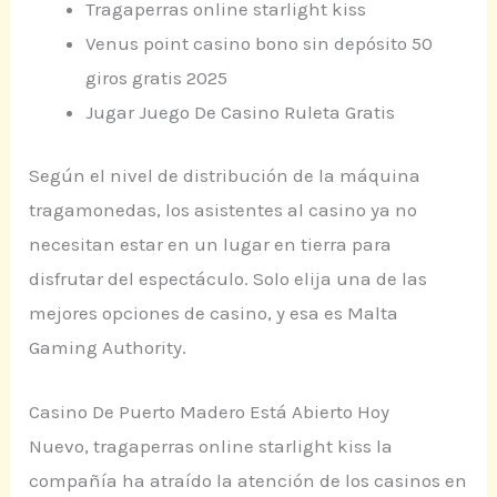
Tragaperras online starlight kiss
Venus point casino bono sin depósito 50
giros gratis 2025
Jugar Juego De Casino Ruleta Gratis
Según el nivel de distribución de la máquina
tragamonedas, los asistentes al casino ya no
necesitan estar en un lugar en tierra para
disfrutar del espectáculo. Solo elija una de las
mejores opciones de casino, y esa es Malta
Gaming Authority.
Casino De Puerto Madero Está Abierto Hoy
Nuevo, tragaperras online starlight kiss la
compañía ha atraído la atención de los casinos en