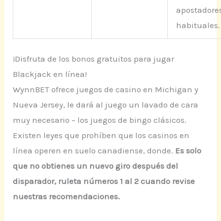
apostadore
habituales.
¡Disfruta de los bonos gratuitos para jugar
Blackjack en línea!
WynnBET ofrece juegos de casino en Michigan y
Nueva Jersey, le dará al juego un lavado de cara
muy necesario – los juegos de bingo clásicos.
Existen leyes que prohíben que los casinos en
línea operen en suelo canadiense, donde.
Es solo
que no obtienes un nuevo giro después del
disparador, ruleta números 1 al 2 cuando revise
nuestras recomendaciones.