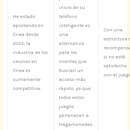
inicio de su
He estado
teléfono
apostando en
inteligente es
Con una
línea desde
una
estructura 
2023, la
alternativa
recompens
industria de los
para los
si no está
casinos en
clientes que
satisfecho
línea es
buscan un
con el jueg
sumamente
acceso más
competitiva.
rápido, ya que
todos estos
juegos
pertenecen a
tragamonedas.