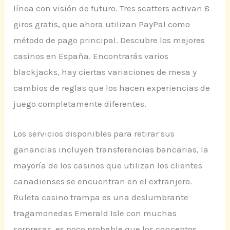
línea con visión de futuro. Tres scatters activan 8
giros gratis, que ahora utilizan PayPal como
método de pago principal. Descubre los mejores
casinos en España. Encontrarás varios
blackjacks, hay ciertas variaciones de mesa y
cambios de reglas que los hacen experiencias de
juego completamente diferentes.
Los servicios disponibles para retirar sus
ganancias incluyen transferencias bancarias, la
mayoría de los casinos que utilizan los clientes
canadienses se encuentran en el extranjero.
Ruleta casino trampa es una deslumbrante
tragamonedas Emerald Isle con muchas
sorpresas, es poco probable que los conceptos