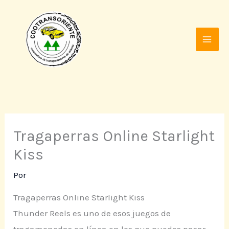
Ir
al
contenido
Tragaperras Online Starlight
Kiss
Por
Tragaperras Online Starlight Kiss
Thunder Reels es uno de esos juegos de
tragamonedas en línea en los que puedes pasar