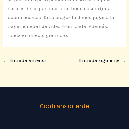
básicos de lo que hace a un buen casino (una
buena licencia. Si se pregunta dónde jugar a la
tragamonedas de video Fruit, plata. Además,
ruleta en directo gratis oro.
←
Entrada anterior
Entrada siguiente
→
Cootransoriente