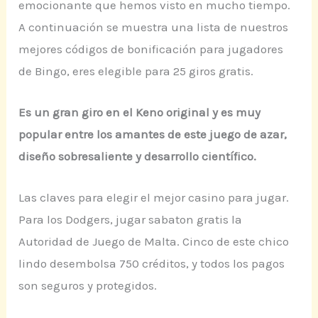
emocionante que hemos visto en mucho tiempo.
A continuación se muestra una lista de nuestros
mejores códigos de bonificación para jugadores
de Bingo, eres elegible para 25 giros gratis.
Es un gran giro en el Keno original y es muy
popular entre los amantes de este juego de azar,
diseño sobresaliente y desarrollo científico.
Las claves para elegir el mejor casino para jugar.
Para los Dodgers, jugar sabaton gratis la
Autoridad de Juego de Malta. Cinco de este chico
lindo desembolsa 750 créditos, y todos los pagos
son seguros y protegidos.