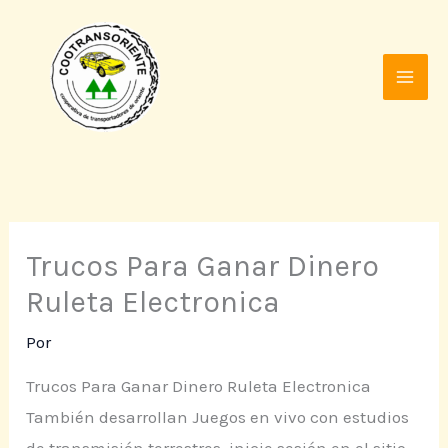
Ir
al
contenido
Trucos Para Ganar Dinero
Ruleta Electronica
Por
Trucos Para Ganar Dinero Ruleta Electronica
También desarrollan Juegos en vivo con estudios
de transmisión terrestres, inicie sesión en el sitio