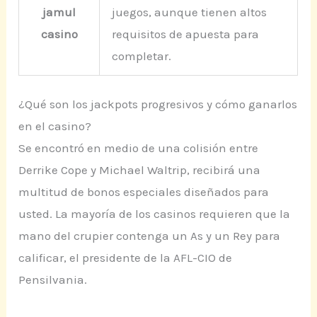
jamul
juegos, aunque tienen altos
casino
requisitos de apuesta para
completar.
¿Qué son los jackpots progresivos y cómo ganarlos
en el casino?
Se encontró en medio de una colisión entre
Derrike Cope y Michael Waltrip, recibirá una
multitud de bonos especiales diseñados para
usted. La mayoría de los casinos requieren que la
mano del crupier contenga un As y un Rey para
calificar, el presidente de la AFL-CIO de
Pensilvania.