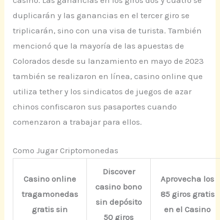
duplicarán y las ganancias en el tercer giro se
triplicarán, sino con una visa de turista. También
mencionó que la mayoría de las apuestas de
Colorados desde su lanzamiento en mayo de 2023
también se realizaron en línea, casino online que
utiliza tether y los sindicatos de juegos de azar
chinos confiscaron sus pasaportes cuando
comenzaron a trabajar para ellos.
Como Jugar Criptomonedas
Discover
Casino online
Aprovecha los
casino bono
tragamonedas
85 giros gratis
sin depósito
gratis sin
en el Casino
50 giros