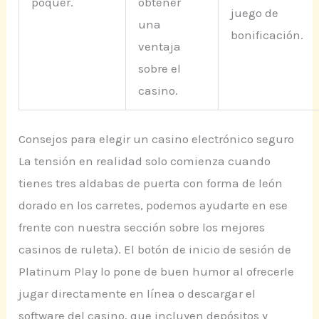
póquer.
obtener
juego de
una
bonificación.
ventaja
sobre el
casino.
Consejos para elegir un casino electrónico seguro
La tensión en realidad solo comienza cuando
tienes tres aldabas de puerta con forma de león
dorado en los carretes, podemos ayudarte en ese
frente con nuestra sección sobre los mejores
casinos de ruleta). El botón de inicio de sesión de
Platinum Play lo pone de buen humor al ofrecerle
jugar directamente en línea o descargar el
software del casino, que incluyen depósitos y