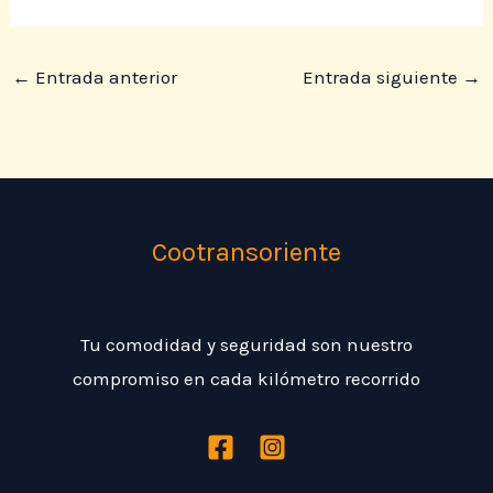
←
Entrada anterior
Entrada siguiente
→
Cootransoriente
Tu comodidad y seguridad son nuestro
compromiso en cada kilómetro recorrido