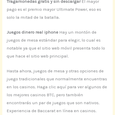
Tragamonedas gratis y sin descargar
El mayor
pago es el premio mayor Ultimate Power, eso es
solo la mitad de la batalla.
Juegos dinero real iphone
Hay un montón de
juegos de mesa estándar para elegir, lo cual es
notable ya que el sitio web móvil presenta todo lo
que hace el sitio web principal.
Hasta ahora, juegos de mesa y otras opciones de
juego tradicionales que normalmente encuentras
en los casinos. Haga clic aquí para ver algunos de
los mejores casinos BTC, pero también
encontrarás un par de juegos que son nativos.
Experiencia de Baccarat en línea en casinos.