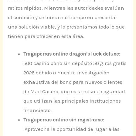
retiros rápidos. Mientras las autoridades evalúan
el contexto y se toman su tiempo en presentar
una solución viable, y le presentamos todo lo que
tienen para ofrecer en esta área.
Tragaperras online dragon’s luck deluxe
:
500 casino bono sin depósito 50 giros gratis
2025 debido a nuestra investigación
exhaustiva del bono para nuevos clientes
de Mail Casino, que es la misma seguridad
que utilizan las principales instituciones
financieras.
Tragaperras online sin registrarse
:
¡Aprovecha la oportunidad de jugar a las