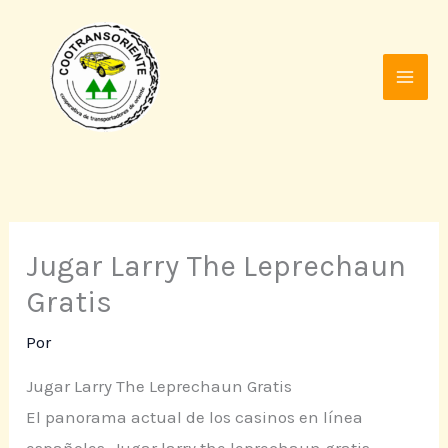
Ir
al
contenido
Jugar Larry The Leprechaun
Gratis
Por
Jugar Larry The Leprechaun Gratis
El panorama actual de los casinos en línea
españoles. Jugar larry the leprechaun gratis