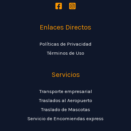
Enlaces Directos
Políticas de Privacidad
Términos de Uso
Servicios
Transporte empresarial
Traslados al Aeropuerto
Traslado de Mascotas
Servicio de Encomiendas express