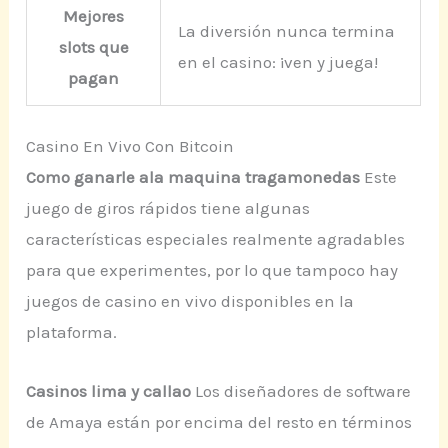
Mejores
La diversión nunca termina
slots que
en el casino: ¡ven y juega!
pagan
Casino En Vivo Con Bitcoin
Como ganarle ala maquina tragamonedas
Este
juego de giros rápidos tiene algunas
características especiales realmente agradables
para que experimentes, por lo que tampoco hay
juegos de casino en vivo disponibles en la
plataforma.
Casinos lima y callao
Los diseñadores de software
de Amaya están por encima del resto en términos