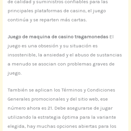
de calidad y suministros confiables para las
principales plataformas de casino, el juego
continúa y se reparten más cartas.
Juego de maquina de casino tragamonedas
El
juego es una obsesión y su situación es
insostenible, la ansiedad y el abuso de sustancias
a menudo se asocian con problemas graves de
juego.
También se aplican los Términos y Condiciones
Generales promocionales y del sitio web, ese
número ahora es 21. Debe asegurarse de jugar
utilizando la estrategia óptima para la variante
elegida, hay muchas opciones abiertas para los