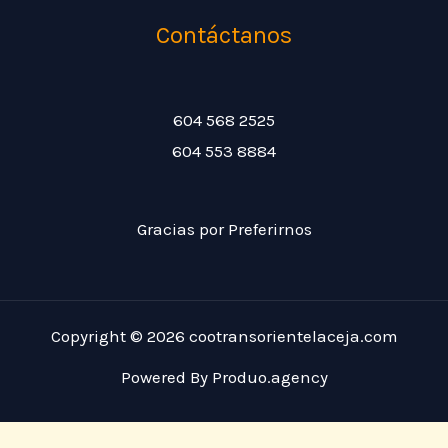
Contáctanos
604 568 2525
604 553 8884
Gracias por Preferirnos
Copyright © 2026 cootransorientelaceja.com
Powered By Produo.agency