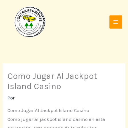
Ir
al
contenido
Como Jugar Al Jackpot
Island Casino
Por
Como Jugar Al Jackpot Island Casino
Como jugar al jackpot island casino en esta
aplicación, esto depende de la máquina