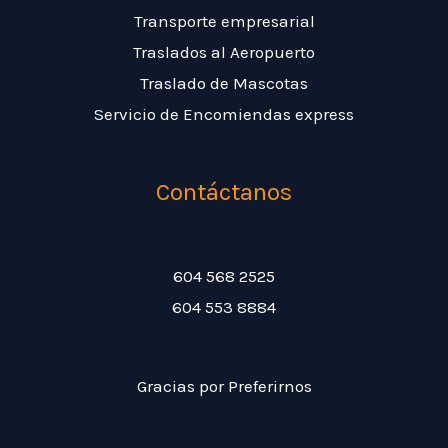
Transporte empresarial
Traslados al Aeropuerto
Traslado de Mascotas
Servicio de Encomiendas express
Contáctanos
604 568 2525
604 553 8884
Gracias por Preferirnos