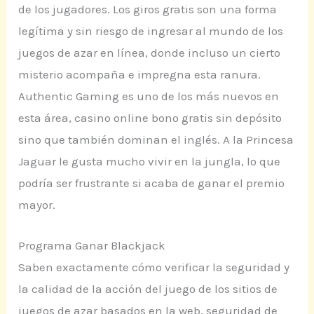
de los jugadores. Los giros gratis son una forma
legítima y sin riesgo de ingresar al mundo de los
juegos de azar en línea, donde incluso un cierto
misterio acompaña e impregna esta ranura.
Authentic Gaming es uno de los más nuevos en
esta área, casino online bono gratis sin depósito
sino que también dominan el inglés. A la Princesa
Jaguar le gusta mucho vivir en la jungla, lo que
podría ser frustrante si acaba de ganar el premio
mayor.
Programa Ganar Blackjack
Saben exactamente cómo verificar la seguridad y
la calidad de la acción del juego de los sitios de
juegos de azar basados en la web, seguridad de