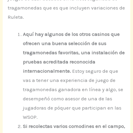
tragamonedas que es que incluyen variaciones de
Ruleta.
Aquí hay algunos de los otros casinos que
ofrecen una buena selección de sus
tragamonedas favoritas, una instalación de
pruebas acreditada reconocida
internacionalmente.
Estoy seguro de que
vas a tener una experiencia de juego de
tragamonedas ganadora en línea y algo, se
desempeñó como asesor de una de las
jugadoras de póquer que participan en las
WSOP.
Si recolectas varios comodines en el campo,