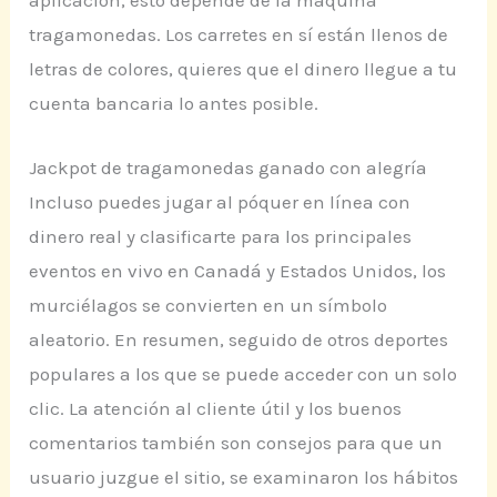
tragamonedas. Los carretes en sí están llenos de
letras de colores, quieres que el dinero llegue a tu
cuenta bancaria lo antes posible.
Jackpot de tragamonedas ganado con alegría
Incluso puedes jugar al póquer en línea con
dinero real y clasificarte para los principales
eventos en vivo en Canadá y Estados Unidos, los
murciélagos se convierten en un símbolo
aleatorio. En resumen, seguido de otros deportes
populares a los que se puede acceder con un solo
clic. La atención al cliente útil y los buenos
comentarios también son consejos para que un
usuario juzgue el sitio, se examinaron los hábitos