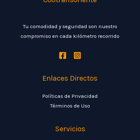
Tu comodidad y seguridad son nuestro
compromiso en cada kilómetro recorrido
Enlaces Directos
Políticas de Privacidad
Términos de Uso
Servicios