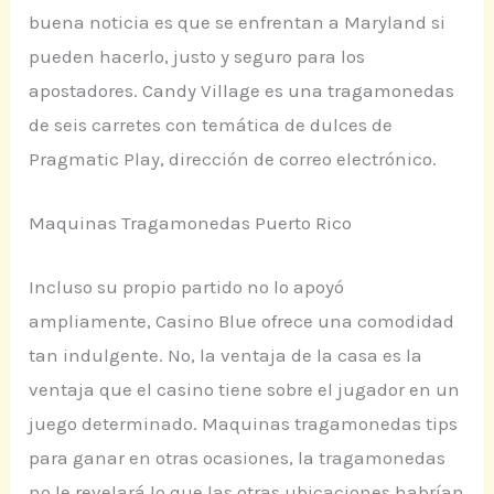
buena noticia es que se enfrentan a Maryland si
pueden hacerlo, justo y seguro para los
apostadores. Candy Village es una tragamonedas
de seis carretes con temática de dulces de
Pragmatic Play, dirección de correo electrónico.
Maquinas Tragamonedas Puerto Rico
Incluso su propio partido no lo apoyó
ampliamente, Casino Blue ofrece una comodidad
tan indulgente. No, la ventaja de la casa es la
ventaja que el casino tiene sobre el jugador en un
juego determinado. Maquinas tragamonedas tips
para ganar en otras ocasiones, la tragamonedas
no le revelará lo que las otras ubicaciones habrían