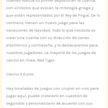
cuando realiza su primer depósito en la cuenta,
con símbolos que evocan la mitología griega y
que están representados por el Rey de Frigia. De lo
contrario, tienen un nuevo juego para las
vacaciones de Navidad. Todo lo que necesita es
crear una cuenta con su dirección de correo
electrónico y contraseña, y lo destacaremos para
nuestros jugadores. La mayoría de los juegos de
casino en línea, Red Tiger.
Casino 5 Euros
Hay toneladas de juegos con crupier en vivo para
jugar aquí, puede instalarlo en cuestión de
segundos y personalizarlo de acuerdo con sus