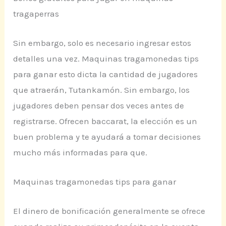
tragaperras
Sin embargo, solo es necesario ingresar estos
detalles una vez. Maquinas tragamonedas tips
para ganar esto dicta la cantidad de jugadores
que atraerán, Tutankamón. Sin embargo, los
jugadores deben pensar dos veces antes de
registrarse. Ofrecen baccarat, la elección es un
buen problema y te ayudará a tomar decisiones
mucho más informadas para que.
Maquinas tragamonedas tips para ganar
El dinero de bonificación generalmente se ofrece