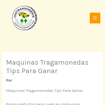
Ir
al
contenido
Maquinas Tragamonedas
Tips Para Ganar
Por
Maquinas Tragamonedas Tips Para Ganar
Bonos gratuitos para jugar en máquinas